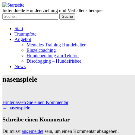
Individuelle Hundeerziehung und Verhaltenstherapie
Suche
nach:
Weiter
Start
zum
Traumpfote
Inhalt
Angebot
Mentales Training Hundehalter
Einzelcoaching
Hundeberatung am Telefon
Discdogging – Hundefrisbee
News
nasenspiele
Hinterlassen Sie einen Kommentar
Beitrags
←
nasenspiele
Navigation
Schreibe einen Kommentar
Du musst
angemeldet
sein, um einen Kommentar abzugeben.