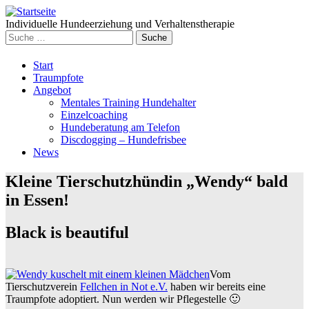
Individuelle Hundeerziehung und Verhaltenstherapie
Suche
nach:
Weiter
Start
zum
Traumpfote
Inhalt
Angebot
Mentales Training Hundehalter
Einzelcoaching
Hundeberatung am Telefon
Discdogging – Hundefrisbee
News
Kleine Tierschutzhündin „Wendy“ bald
in Essen!
Black is beautiful
Vom
Tierschutzverein
Fellchen in Not e.V.
haben wir bereits eine
Traumpfote adoptiert. Nun werden wir Pflegestelle 🙂