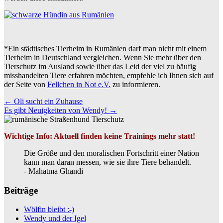
*Ein städtisches Tierheim in Rumänien darf man nicht mit einem
Tierheim in Deutschland vergleichen. Wenn Sie mehr über den
Tierschutz im Ausland sowie über das Leid der viel zu häufig
misshandelten Tiere erfahren möchten, empfehle ich Ihnen sich auf
der Seite von
Fellchen in Not e.V.
zu informieren.
Beitrags
←
Oli sucht ein Zuhause
Es gibt Neuigkeiten von Wendy!
→
Navigation
Wichtige Info: Aktuell finden keine Trainings mehr statt!
Die Größe und den moralischen Fortschritt einer Nation
kann man daran messen, wie sie ihre Tiere behandelt.
- Mahatma Ghandi
Beiträge
Wölfin bleibt :-)
Wendy und der Igel