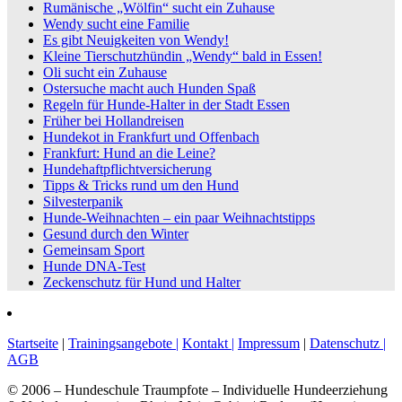
Rumänische „Wölfin“ sucht ein Zuhause
Wendy sucht eine Familie
Es gibt Neuigkeiten von Wendy!
Kleine Tierschutzhündin „Wendy“ bald in Essen!
Oli sucht ein Zuhause
Ostersuche macht auch Hunden Spaß
Regeln für Hunde-Halter in der Stadt Essen
Früher bei Hollandreisen
Hundekot in Frankfurt und Offenbach
Frankfurt: Hund an die Leine?
Hundehaftpflichtversicherung
Tipps & Tricks rund um den Hund
Silvesterpanik
Hunde-Weihnachten – ein paar Weihnachtstipps
Gesund durch den Winter
Gemeinsam Sport
Hunde DNA-Test
Zeckenschutz für Hund und Halter
Startseite
|
Trainingsangebote |
Kontakt |
Impressum
|
Datenschutz |
AGB
© 2006 –
Hundeschule Traumpfote – Individuelle Hundeerziehung