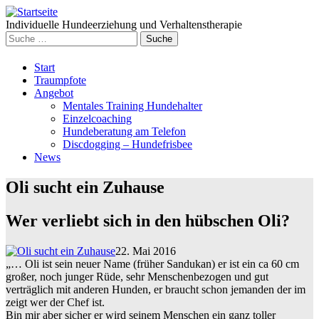
Individuelle Hundeerziehung und Verhaltenstherapie
Suche
nach:
Weiter
Start
zum
Traumpfote
Inhalt
Angebot
Mentales Training Hundehalter
Einzelcoaching
Hundeberatung am Telefon
Discdogging – Hundefrisbee
News
Oli sucht ein Zuhause
Wer verliebt sich in den hübschen Oli?
22. Mai 2016
„… Oli ist sein neuer Name (früher Sandukan) er ist ein ca 60 cm
großer, noch junger Rüde, sehr Menschenbezogen und gut
verträglich mit anderen Hunden, er braucht schon jemanden der im
zeigt wer der Chef ist.
Bin mir aber sicher er wird seinem Menschen ein ganz toller