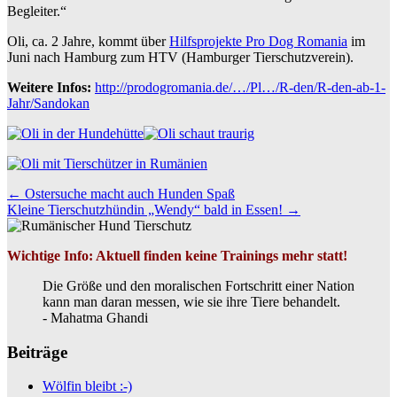
Begleiter.“
Oli, ca. 2 Jahre, kommt über
Hilfsprojekte Pro Dog Romania
im
Juni nach Hamburg zum HTV (Hamburger Tierschutzverein).
Weitere Infos:
http://prodogromania.de/…/Pl…/R-den/R-den-ab-1-
Jahr/Sandokan
Beitrags
←
Ostersuche macht auch Hunden Spaß
Kleine Tierschutzhündin „Wendy“ bald in Essen!
→
Navigation
Wichtige Info: Aktuell finden keine Trainings mehr statt!
Die Größe und den moralischen Fortschritt einer Nation
kann man daran messen, wie sie ihre Tiere behandelt.
- Mahatma Ghandi
Beiträge
Wölfin bleibt :-)