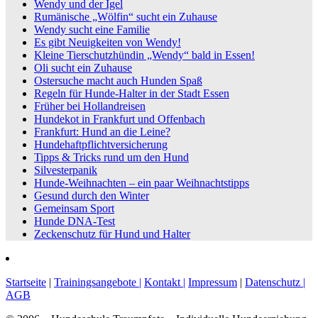
Wendy und der Igel
Rumänische „Wölfin“ sucht ein Zuhause
Wendy sucht eine Familie
Es gibt Neuigkeiten von Wendy!
Kleine Tierschutzhündin „Wendy“ bald in Essen!
Oli sucht ein Zuhause
Ostersuche macht auch Hunden Spaß
Regeln für Hunde-Halter in der Stadt Essen
Früher bei Hollandreisen
Hundekot in Frankfurt und Offenbach
Frankfurt: Hund an die Leine?
Hundehaftpflichtversicherung
Tipps & Tricks rund um den Hund
Silvesterpanik
Hunde-Weihnachten – ein paar Weihnachtstipps
Gesund durch den Winter
Gemeinsam Sport
Hunde DNA-Test
Zeckenschutz für Hund und Halter
Startseite
|
Trainingsangebote |
Kontakt |
Impressum
|
Datenschutz |
AGB