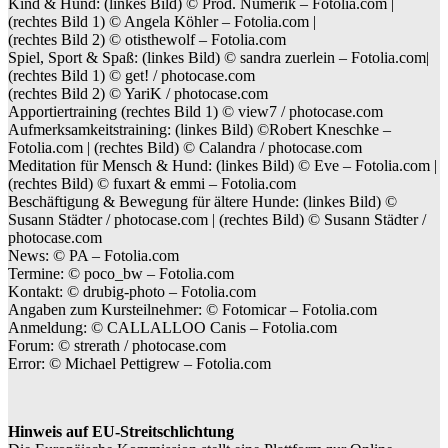
Kind & Hund: (linkes Bild) © Prod. Numérik – Fotolia.com |
(rechtes Bild 1) © Angela Köhler – Fotolia.com |
(rechtes Bild 2) © otisthewolf – Fotolia.com
Spiel, Sport & Spaß: (linkes Bild) © sandra zuerlein – Fotolia.com|
(rechtes Bild 1) © get! / photocase.com
(rechtes Bild 2) © YariK / photocase.com
Apportiertraining (rechtes Bild 1) © view7 / photocase.com
Aufmerksamkeitstraining: (linkes Bild) ©Robert Kneschke –
Fotolia.com | (rechtes Bild) © Calandra / photocase.com
Meditation für Mensch & Hund: (linkes Bild) © Eve – Fotolia.com |
(rechtes Bild) © fuxart & emmi – Fotolia.com
Beschäftigung & Bewegung für ältere Hunde: (linkes Bild) ©
Susann Städter / photocase.com | (rechtes Bild) © Susann Städter /
photocase.com
News: © PA – Fotolia.com
Termine: © poco_bw – Fotolia.com
Kontakt: © drubig-photo – Fotolia.com
Angaben zum Kursteilnehmer: © Fotomicar – Fotolia.com
Anmeldung: © CALLALLOO Canis – Fotolia.com
Forum: © strerath / photocase.com
Error: © Michael Pettigrew – Fotolia.com
Hinweis auf EU-Streitschlichtung