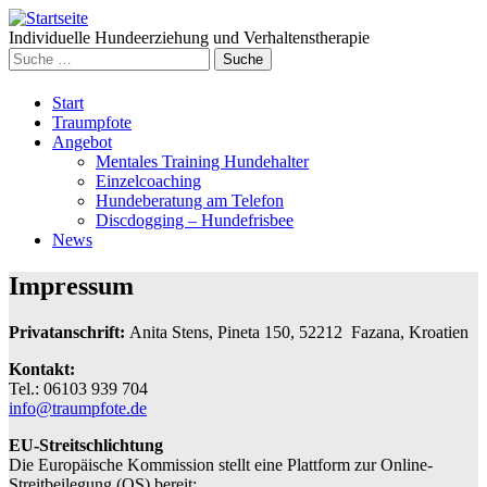
Individuelle Hundeerziehung und Verhaltenstherapie
Suche
nach:
Weiter
Start
zum
Traumpfote
Inhalt
Angebot
Mentales Training Hundehalter
Einzelcoaching
Hundeberatung am Telefon
Discdogging – Hundefrisbee
News
Impressum
Privatanschrift:
Anita Stens, Pineta 150, 52212 Fazana, Kroatien
Kontakt:
Tel.: 06103 939 704
info@traumpfote.de
EU-Streitschlichtung
Die Europäische Kommission stellt eine Plattform zur Online-
Streitbeilegung (OS) bereit: