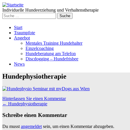
Individuelle Hundeerziehung und Verhaltenstherapie
Suche
nach:
Weiter
Start
zum
Traumpfote
Inhalt
Angebot
Mentales Training Hundehalter
Einzelcoaching
Hundeberatung am Telefon
Discdogging – Hundefrisbee
News
Hundephysiotherapie
Hinterlassen Sie einen Kommentar
Beitrags
←
Hundephysiotherapie
Navigation
Schreibe einen Kommentar
Du musst
angemeldet
sein, um einen Kommentar abzugeben.