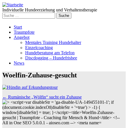
Individuelle Hundeerziehung und Verhaltenstherapie
Suche
nach:
Weiter
Start
zum
Traumpfote
Inhalt
Angebot
Mentales Training Hundehalter
Einzelcoaching
Hundeberatung am Telefon
Discdogging – Hundefrisbee
News
Woelfin-Zuhause-gesucht
Beitrags
←
Rumänische „Wölfin“ sucht ein Zuhause
Navigation