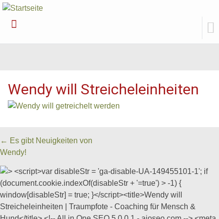
Weiter
zum
Inhalt
Wendy will Streicheleinheiten
Beitrags
←
Es gibt Neuigkeiten von
Wendy!
Navigation