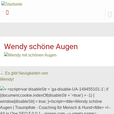
Weiter
zum
Inhalt
Wendy schöne Augen
Beitrags
←
Es gibt Neuigkeiten von
Wendy!
Navigation