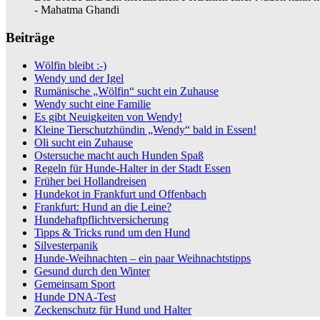
- Mahatma Ghandi
Beiträge
Wölfin bleibt :-)
Wendy und der Igel
Rumänische „Wölfin“ sucht ein Zuhause
Wendy sucht eine Familie
Es gibt Neuigkeiten von Wendy!
Kleine Tierschutzhündin „Wendy“ bald in Essen!
Oli sucht ein Zuhause
Ostersuche macht auch Hunden Spaß
Regeln für Hunde-Halter in der Stadt Essen
Früher bei Hollandreisen
Hundekot in Frankfurt und Offenbach
Frankfurt: Hund an die Leine?
Hundehaftpflichtversicherung
Tipps & Tricks rund um den Hund
Silvesterpanik
Hunde-Weihnachten – ein paar Weihnachtstipps
Gesund durch den Winter
Gemeinsam Sport
Hunde DNA-Test
Zeckenschutz für Hund und Halter