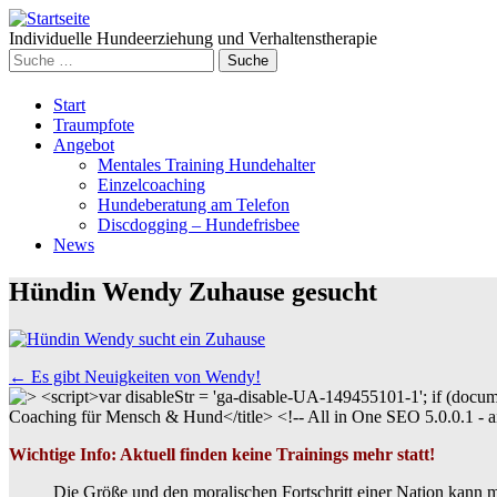
Individuelle Hundeerziehung und Verhaltenstherapie
Suche
nach:
Weiter
Start
zum
Traumpfote
Inhalt
Angebot
Mentales Training Hundehalter
Einzelcoaching
Hundeberatung am Telefon
Discdogging – Hundefrisbee
News
Hündin Wendy Zuhause gesucht
Beitrags
←
Es gibt Neuigkeiten von Wendy!
Navigation
Wichtige Info: Aktuell finden keine Trainings mehr statt!
Die Größe und den moralischen Fortschritt einer Nation kann m