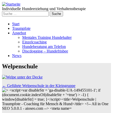
Individuelle Hundeerziehung und Verhaltenstherapie
Suche
nach:
Weiter
Start
zum
Traumpfote
Inhalt
Angebot
Mentales Training Hundehalter
Einzelcoaching
Hundeberatung am Telefon
Discdogging – Hundefrisbee
News
Welpenschule
Beitrags
←
Geführte Welpenschule in der Kleingruppe
Navigation