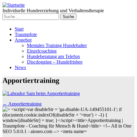
Individuelle Hundeerziehung und Verhaltenstherapie
Suche
nach:
Weiter
Start
zum
Traumpfote
Inhalt
Angebot
Mentales Training Hundehalter
Einzelcoaching
Hundeberatung am Telefon
Discdogging – Hundefrisbee
News
Apportiertraining
Beitrags
←
Apportiertraining
Navigation