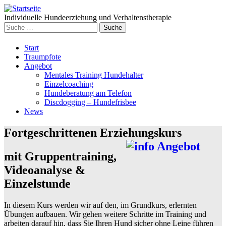
Individuelle Hundeerziehung und Verhaltenstherapie
Suche
nach:
Weiter
Start
zum
Traumpfote
Inhalt
Angebot
Mentales Training Hundehalter
Einzelcoaching
Hundeberatung am Telefon
Discdogging – Hundefrisbee
News
Fortgeschrittenen Erziehungskurs
mit Gruppentraining,
Videoanalyse &
Einzelstunde
In diesem Kurs werden wir auf den, im Grundkurs, erlernten
Übungen aufbauen. Wir gehen weitere Schritte im Training und
arbeiten darauf hin, dass Sie Ihren Hund sicher ohne Leine führen