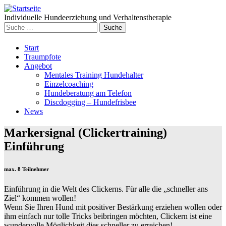
Individuelle Hundeerziehung und Verhaltenstherapie
Suche
nach:
Weiter
Start
zum
Traumpfote
Inhalt
Angebot
Mentales Training Hundehalter
Einzelcoaching
Hundeberatung am Telefon
Discdogging – Hundefrisbee
News
Markersignal (Clickertraining)
Einführung
max. 8 Teilnehmer
Einführung in die Welt des Clickerns. Für alle die „schneller ans
Ziel“ kommen wollen!
Wenn Sie Ihren Hund mit positiver Bestärkung erziehen wollen oder
ihm einfach nur tolle Tricks beibringen möchten, Clickern ist eine
wundervolle Möglichkeit dies schneller zu erreichen!