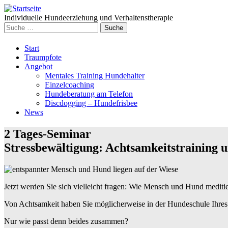
Individuelle Hundeerziehung und Verhaltenstherapie
Suche
nach:
Weiter
Start
zum
Traumpfote
Inhalt
Angebot
Mentales Training Hundehalter
Einzelcoaching
Hundeberatung am Telefon
Discdogging – Hundefrisbee
News
2 Tages-Seminar
Stressbewältigung: Achtsamkeitstraining
Jetzt werden Sie sich vielleicht fragen: Wie Mensch und Hund mediti
Von Achtsamkeit haben Sie möglicherweise in der Hundeschule Ihres 
Nur wie passt denn beides zusammen?